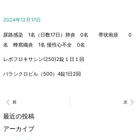
2024年12月17日
尿路感染 1名（日数17日）肺炎 0名 帯状疱疹 0
名 蜂窩織炎 1名 慢性心不全 0名
レボフロキサシン(250)2錠１日１回
バラシクロビル（500）4錠1日2回
前
次
最近の投稿
アーカイブ