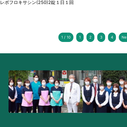
レボフロキサシン(250)2錠１日１回
1 / 10
1
2
3
4
Ne