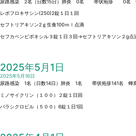
尿路感染 2名（日数15日）肺炎 0名 帯状疱疹 0名 蜂
レボフロキサシン(250)2錠１日１回
セフトリアキソン2ｇ生食100ｍｌ点滴
セフカペンピボキシル３錠１日３回→セフトリアキソン２g点
2025年5月1日
2025年5月16日
尿路感染 1名（日数14日）肺炎 1名 帯状疱疹141名 蜂
ミノサイクリン（１００）２錠１日回
バラシクロビル（５００）6錠１日1回