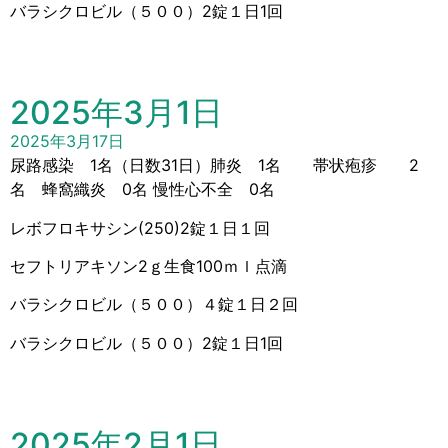
バラシクロビル（５００）2錠１日1回
2025年3月1日
2025年3月17日
尿路感染 1名（日数31日）肺炎 1名 帯状疱疹 2
名 蜂窩織炎 0名 慢性心不全 0名
レボフロキサシン(250)2錠１日１回
セフトリアキソン2ｇ生食100ｍｌ点滴
バラシクロビル（５００）４錠１日２回
バラシクロビル（５００）2錠１日1回
2025年2月1日