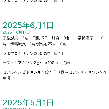
レボフロキサシン(250)2錠１日１回
2025年6月1日
2025年6月17日
尿路感染 2名（日数15日）肺炎 0名 帯状疱疹 0
名 蜂窩織炎 1名 慢性心不全 0名
レボフロキサシン(250)2錠１日１回
セフトリアキソン2ｇ生食100ｍｌ点滴
セフカペンピボキシル３錠１日３回→セフトリアキソン２g
点滴
2025年5月1日