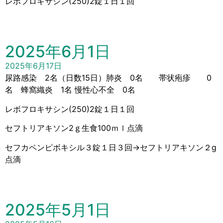
レボフロキサシン(250)2錠１日１回
2025年6月1日
2025年6月17日
尿路感染 2名（日数15日）肺炎 0名 帯状疱疹 0
名 蜂窩織炎 1名 慢性心不全 0名
レボフロキサシン(250)2錠１日１回
セフトリアキソン2ｇ生食100ｍｌ点滴
セフカペンピボキシル３錠１日３回→セフトリアキソン２g
点滴
2025年5月1日