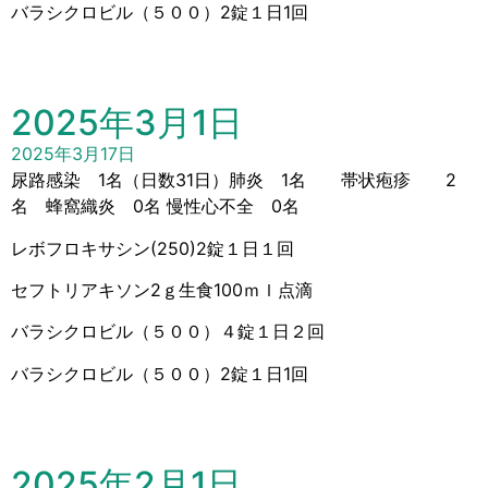
バラシクロビル（５００）2錠１日1回
2025年3月1日
2025年3月17日
尿路感染 1名（日数31日）肺炎 1名 帯状疱疹 2
名 蜂窩織炎 0名 慢性心不全 0名
レボフロキサシン(250)2錠１日１回
セフトリアキソン2ｇ生食100ｍｌ点滴
バラシクロビル（５００）４錠１日２回
バラシクロビル（５００）2錠１日1回
2025年2月1日