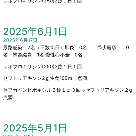
レボフロキサシン(250)2錠１日１回
2025年6月1日
2025年6月17日
尿路感染 2名（日数15日）肺炎 0名 帯状疱疹 0
名 蜂窩織炎 1名 慢性心不全 0名
レボフロキサシン(250)2錠１日１回
セフトリアキソン2ｇ生食100ｍｌ点滴
セフカペンピボキシル３錠１日３回→セフトリアキソン２g
点滴
2025年5月1日