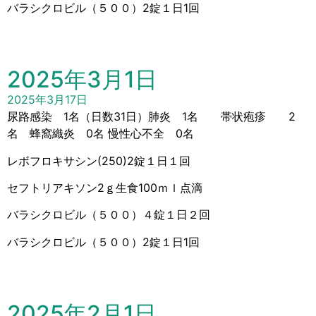
バラシクロビル（５００）2錠１日1回
2025年3月1日
2025年3月17日
尿路感染 1名（日数31日）肺炎 1名 帯状疱疹 2
名 蜂窩織炎 0名 慢性心不全 0名
レボフロキサシン(250)2錠１日１回
セフトリアキソン2ｇ生食100ｍｌ点滴
バラシクロビル（５００）４錠１日２回
バラシクロビル（５００）2錠１日1回
2025年2月1日