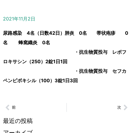
2021年11月2日
尿路感染 4名（日数42日）肺炎 0名 帯状疱疹 0
名 蜂窩織炎 0名
・抗生物質投与 レボフ
ロキサシン（250）2錠1日1回
・抗生物質投与 セフカ
ペンピボキシル（100）3錠1日3回
前
次
最近の投稿
アーカイブ